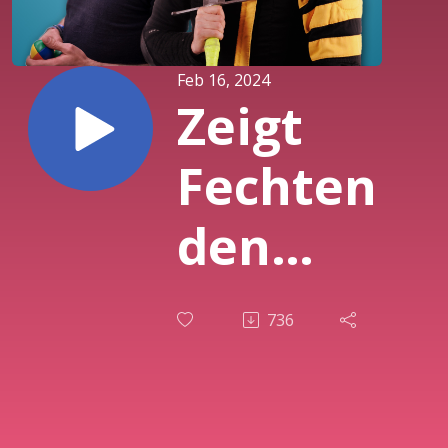
Feb 16, 2024
Zeigt
Fechten
den
wahren
736
Charakter
(SG 148)