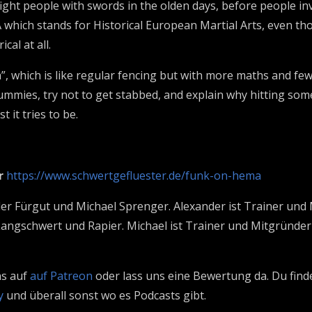
ight people with swords in the olden days, before people in
A which stands for Historical European Martial Arts, even tho
cal at all.
”, which is like regular fencing but with more maths and few
ummies, try not to get stabbed, and explain why hitting someo
t it tries to be.
er
https://www.schwertgefluester.de/funk-on-hema
der Fürgut und Michael Sprenger. Alexander ist Trainer und
Langschwert und Rapier. Michael ist Trainer und Mitgründe
ns auf
auf Patreon
oder lass uns eine Bewertung da. Du fin
y
und überall sonst wo es Podcasts gibt.