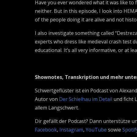
Have you ever wondered what it was like to f
neither. But in this episode, I look into HEM
of the people doing it are alive and not histori
I also investigate something called “Destreza
experts who dress like medieval crash test d
educational. It’s all very informative, or at leas
Shownotes, Transkription und mehr unt
Schwertgeflüster ist ein Podcast von Alexan
Autor von
Der Schielhau im Detail
und ficht 
allem Langschwert.
Dir gefällt der Podcast? Dann unterstütze u
Facebook
,
Instagram
,
YouTube
sowie
Spotif